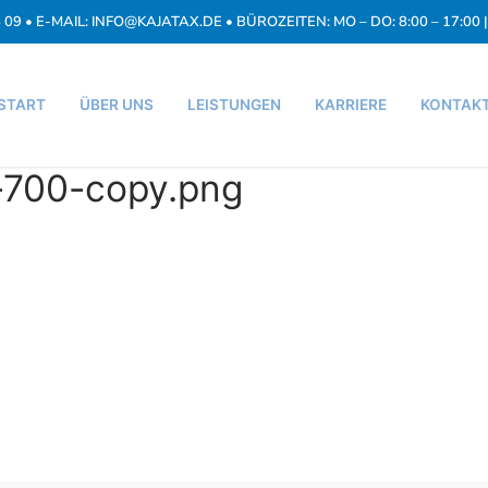
5 09 • E-MAIL: INFO@KAJATAX.DE • BÜROZEITEN: MO – DO: 8:00 – 17:00 | 
START
ÜBER UNS
LEISTUNGEN
KARRIERE
KONTAK
-700-copy.png