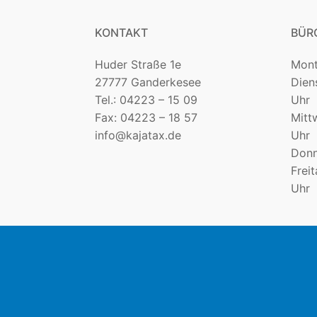
KONTAKT
BÜR
Huder Straße 1e
Mon
27777 Ganderkesee
Die
Tel.: 04223 – 15 09
Uhr
Fax: 04223 – 18 57
Mit
info@kajatax.de
Uhr
Donn
Fre
Uhr