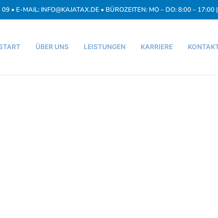
5 09 • E-MAIL: INFO@KAJATAX.DE • BÜROZEITEN: MO – DO: 8:00 – 17:00 | 
START
ÜBER UNS
LEISTUNGEN
KARRIERE
KONTAK