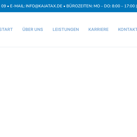
5 09 • E-MAIL: INFO@KAJATAX.DE • BÜROZEITEN: MO – DO: 8:00 – 17:00 | 
START
ÜBER UNS
LEISTUNGEN
KARRIERE
KONTAK