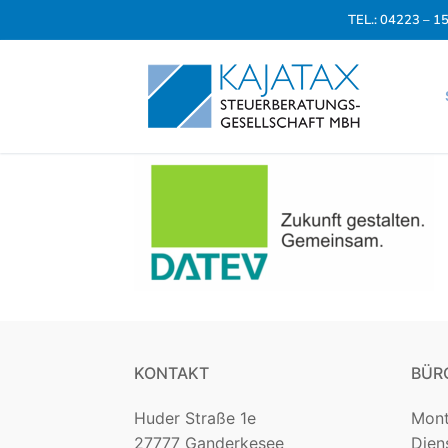
Zum
TEL.: 04223 – 1
Inhalt
springen
KONTAKT
BÜR
Huder Straße 1e
Mon
27777 Ganderkesee
Die