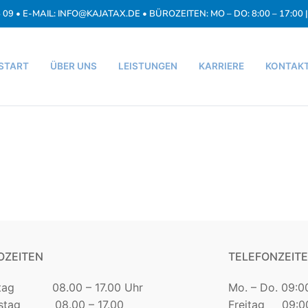
5 09 • E-MAIL: INFO@KAJATAX.DE • BÜROZEITEN: MO – DO: 8:00 – 17:00 | 
START
ÜBER UNS
LEISTUNGEN
KARRIERE
KONTAK
OZEITEN
TELEFONZEIT
tag 08.00 – 17.00 Uhr
Mo. – Do. 09:0
nstag 08.00 – 17.00
Freitag 09:00