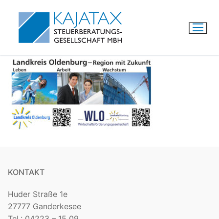
Zum
Inhalt
springen
KONTAKT
Huder Straße 1e
27777 Ganderkesee
Tel.: 04223 – 15 09