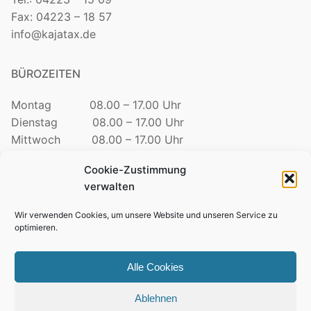
Fax: 04223 – 18 57
info@kajatax.de
BÜROZEITEN
Montag 08.00 – 17.00 Uhr
Dienstag 08.00 – 17.00 Uhr
Mittwoch 08.00 – 17.00 Uhr
Donnerstag 08.00 – 17.00 Uhr
Cookie-Zustimmung
Freitag 08.00 – 12.30 Uhr
verwalten
TELEFONZEITEN
Wir verwenden Cookies, um unsere Website und unseren Service zu
optimieren.
Mo. – Do. 09:00 – 15:00 Uhr
Freitag 09:00 – 12:00 Uhr
Alle Cookies
Ablehnen