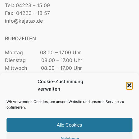
Tel.: 04223 – 15 09
Fax: 04223 – 18 57
info@kajatax.de
BÜROZEITEN
Montag 08.00 – 17.00 Uhr
Dienstag 08.00 – 17.00 Uhr
Mittwoch 08.00 – 17.00 Uhr
Donnerstag 08.00 – 17.00 Uhr
Cookie-Zustimmung
Freitag 08.00 – 12.30 Uhr
verwalten
TELEFONZEITEN
Wir verwenden Cookies, um unsere Website und unseren Service zu
optimieren.
Mo. – Do. 09:00 – 15:00 Uhr
Freitag 09:00 – 12:00 Uhr
Alle Cookies
Ablehnen